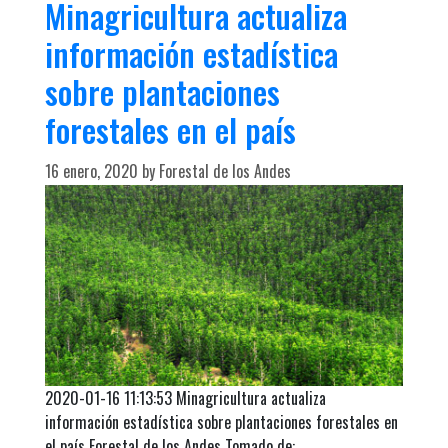
Minagricultura actualiza
o
información estadística
r
i
sobre plantaciones
e
s
forestales en el país
16 enero, 2020
by
Forestal de los Andes
2020-01-16 11:13:53 Minagricultura actualiza
información estadística sobre plantaciones forestales en
el país Forestal de los Andes Tomado de: