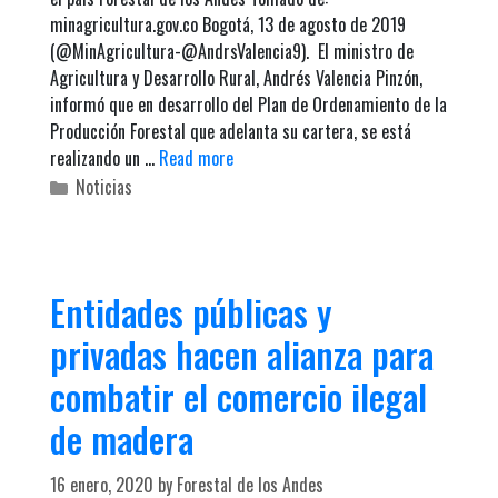
minagricultura.gov.co ​Bogotá, 13 de agosto de 2019
(@MinAgricultura-@AndrsValencia9). El ministro de
Agricultura y Desarrollo Rural, Andrés Valencia Pinzón,
informó que en desarrollo del Plan de Ordenamiento de la
Producción Forestal que adelanta su cartera, se está
realizando un …
Read more
C
Noticias
a
t
e
g
Entidades públicas y
o
privadas hacen alianza para
r
i
combatir el comercio ilegal
e
s
de madera
16 enero, 2020
by
Forestal de los Andes