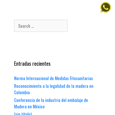
t
e
g
S
o
e
r
a
i
e
r
s
c
h
f
Entradas recientes
o
r
Norma Internacional de Medidas Fitosanitarias
:
Reconocimiento a la legalidad de la madera en
Colombia
Conferencia de la industria del embalaje de
Madera en México
(sin título)