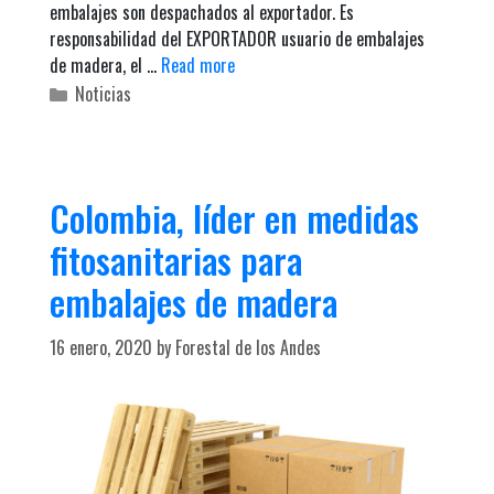
embalajes son despachados al exportador. Es
responsabilidad del EXPORTADOR usuario de embalajes
de madera, el …
Read more
C
Noticias
a
t
e
g
Colombia, líder en medidas
o
fitosanitarias para
r
i
embalajes de madera
e
s
16 enero, 2020
by
Forestal de los Andes